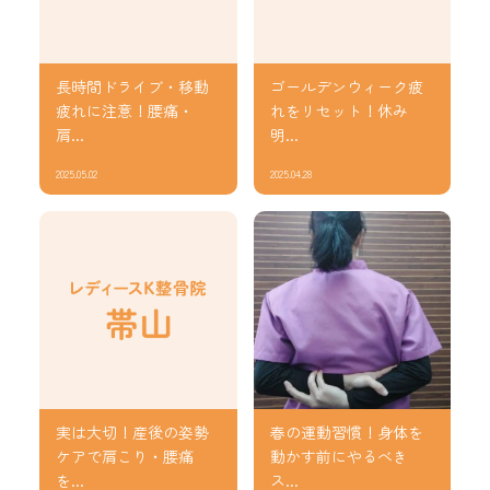
長時間ドライブ・移動
ゴールデンウィーク疲
疲れに注意！腰痛・
れをリセット！休み
肩...
明...
2025.05.02
2025.04.28
実は大切！産後の姿勢
春の運動習慣！身体を
ケアで肩こり・腰痛
動かす前にやるべき
を...
ス...