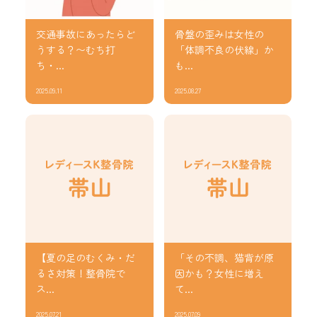
交通事故にあったらど
骨盤の歪みは女性の
うする？〜むち打
「体調不良の伏線」か
ち・...
も...
2025.09.11
2025.08.27
【夏の足のむくみ・だ
「その不調、猫背が原
るさ対策！整骨院で
因かも？女性に増え
ス...
て...
2025.07.21
2025.07.09