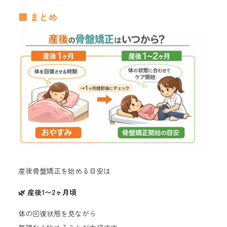
■ まとめ
産後骨盤矯正を始める目安は
🌿 産後1〜2ヶ月頃
体の回復状態を見ながら