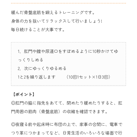
緩んだ骨盤底筋を鍛えるトレーニングです。
身体の力を抜いてリラックスして行いましょう!
毎日続けることが大事です。
1．肛門や膣や尿道口をすぼめるように10秒かけてゆ
っくりしめる
2．次にゆっくりゆるめる
1と2を繰り返します （10回1セット×1日3回）
【ポイント】
◎肛門の脇に指先をあてて、閉めたり緩めたりすると、肛
門周囲の筋肉（骨盤底筋）の収縮を確認できます。
◎夜寝る前や起床時に布団の上で、家事の合間に、電車で
つり革につかまってなど、日常生活のいろいろな場面で行